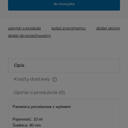
do koszyka
zapytaj o produkt
poleć znajomemu
dodaj opinię
dodaj do przechowalni
Opis
Koszty dostawy
Cena nie zawiera ewentualnych kosztów płatności
Opinie o produkcie (0)
Parownica porcelanowa z wylewem
Pojemność: 10 ml
Średnica: 40 mm