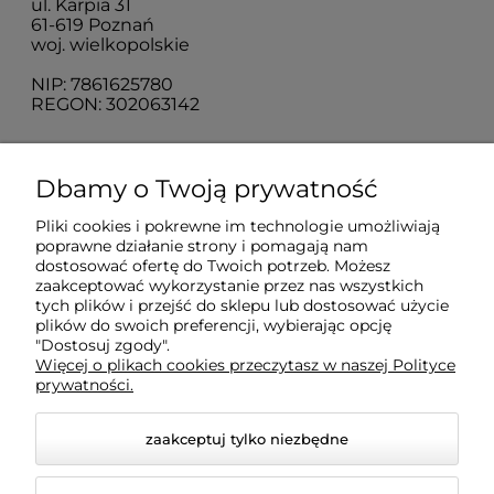
ul. Karpia 31
61-619 Poznań
woj. wielkopolskie
NIP: 7861625780
REGON: 302063142
O nas
Dbamy o Twoją prywatność
Pliki cookies i pokrewne im technologie umożliwiają
Obsługa klienta
poprawne działanie strony i pomagają nam
dostosować ofertę do Twoich potrzeb. Możesz
zaakceptować wykorzystanie przez nas wszystkich
Pomoc
tych plików i przejść do sklepu lub dostosować użycie
plików do swoich preferencji, wybierając opcję
"Dostosuj zgody".
Więcej o plikach cookies przeczytasz w naszej Polityce
Moje konto
prywatności.
zaakceptuj tylko niezbędne