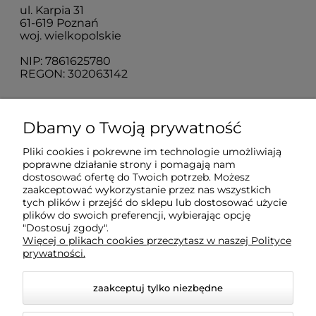
ul. Karpia 31
61-619 Poznań
woj. wielkopolskie
NIP: 7861625780
REGON: 302063142
O nas
Dbamy o Twoją prywatność
Pliki cookies i pokrewne im technologie umożliwiają
Obsługa klienta
poprawne działanie strony i pomagają nam
dostosować ofertę do Twoich potrzeb. Możesz
zaakceptować wykorzystanie przez nas wszystkich
Pomoc
tych plików i przejść do sklepu lub dostosować użycie
plików do swoich preferencji, wybierając opcję
"Dostosuj zgody".
Więcej o plikach cookies przeczytasz w naszej Polityce
Moje konto
prywatności.
zaakceptuj tylko niezbędne