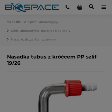
Sprzęt laboratoryjny
Szkło laboratoryjne, naczynia laboratory
Nasadki, złącza, krany, zawory
Nasadka tubus z króćcem PP szlif
19/26