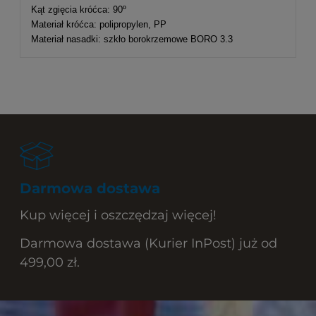
Kąt zgięcia króćca: 90º
Materiał króćca: polipropylen, PP
Materiał nasadki: szkło borokrzemowe BORO 3.3
Darmowa dostawa
Kup więcej i oszczędzaj więcej!
Darmowa dostawa (Kurier InPost) już od
499,00 zł.