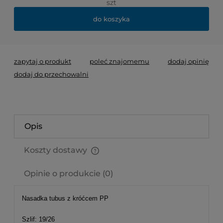
szt
do koszyka
zapytaj o produkt
poleć znajomemu
dodaj opinię
dodaj do przechowalni
Opis
Koszty dostawy
Cena nie zawiera ewentualnych kosztów płatności
Opinie o produkcie (0)
Nasadka tubus z króćcem PP
Szlif: 19/26