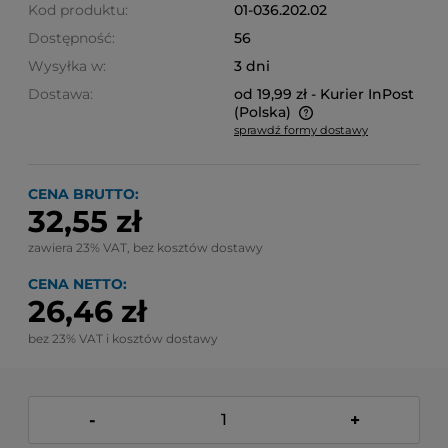
Kod produktu:
01-036.202.02
Dostępność:
56
Wysyłka w:
3 dni
Dostawa:
od 19,99 zł
- Kurier InPost
(Polska)
sprawdź formy dostawy
Cena nie zawiera ewentualnych kosztów płatności
CENA BRUTTO:
32,55 zł
zawiera 23% VAT, bez kosztów dostawy
CENA NETTO:
26,46 zł
bez 23% VAT i kosztów dostawy
-
+