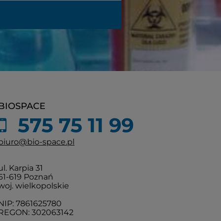
BIOSPACE
575 75 11 99
biuro@bio-space.pl
ul. Karpia 31
61-619 Poznań
woj. wielkopolskie
NIP: 7861625780
REGON: 302063142