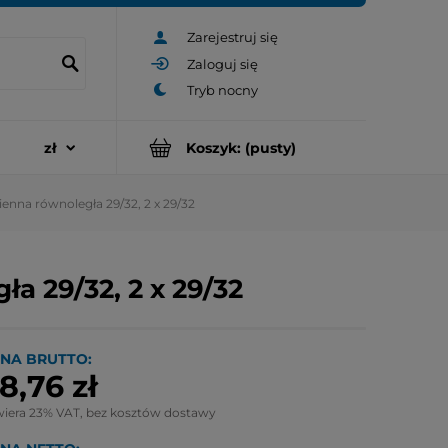
Zarejestruj się
Zaloguj się
Koszyk:
(pusty)
enna równoległa 29/32, 2 x 29/32
a 29/32, 2 x 29/32
NA BRUTTO:
8,76 zł
wiera 23% VAT, bez kosztów dostawy