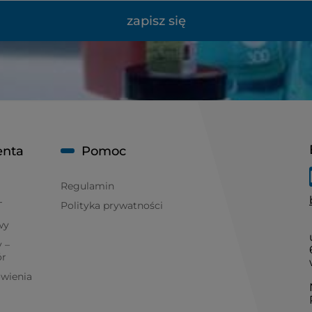
zapisz się
enta
Pomoc
Regulamin
T
Polityka prywatności
wy
 –
ór
ówienia