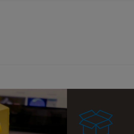
a ewentualnych
i