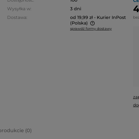
Dostępność:
100
CE
4
Wysyłka w:
3 dni
Dostawa:
od 19,99 zł
- Kurier InPost
be
(Polska)
sprawdź formy dostawy
Cena nie zawiera ewentualnych
kosztów płatności
za
do
produkcie (0)