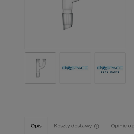
Opis
Koszty dostawy
Opinie o 