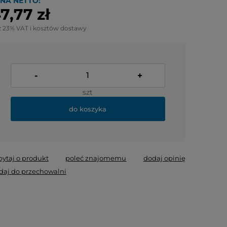
NA NETTO:
7,77 zł
z 23% VAT i kosztów dostawy
-
+
szt
do koszyka
pytaj o produkt
poleć znajomemu
dodaj opinię
daj do przechowalni