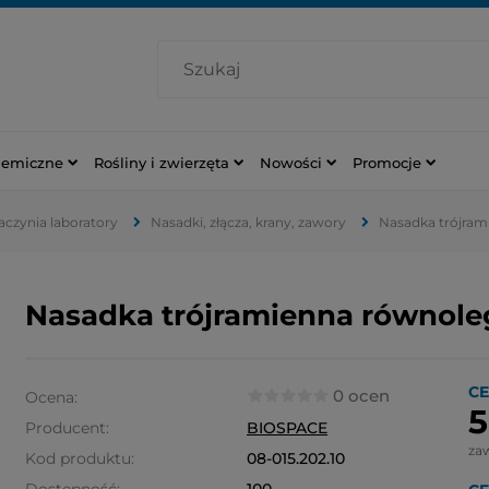
hemiczne
Rośliny i zwierzęta
Nowości
Promocje
naczynia laboratory
Nasadki, złącza, krany, zawory
Nasadka trójrami
Nasadka trójramienna równoległ
CE
0 ocen
Ocena:
5
Producent:
BIOSPACE
za
Kod produktu:
08-015.202.10