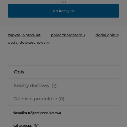
szt
do koszyka
zapytaj o produkt
poleć znajomemu
dodaj opinię
dodaj do przechowalni
Opis
Koszty dostawy
Cena nie zawiera ewentualnych kosztów płatności
Opinie o produkcie (0)
Nasadka trójramienna kątowa
Kąt zgięcia: 75º