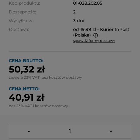
Kod produktu:
01-028.202.05
Dostępność:
2
Wysyłka w:
3 dni
Dostawa:
od 19,99 zł
- Kurier InPost
(Polska)
sprawdź formy dostawy
Cena nie zawiera ewentualnych kosztów płatności
CENA BRUTTO:
50,32 zł
zawiera 23% VAT, bez kosztów dostawy
CENA NETTO:
40,91 zł
bez 23% VAT i kosztów dostawy
-
+