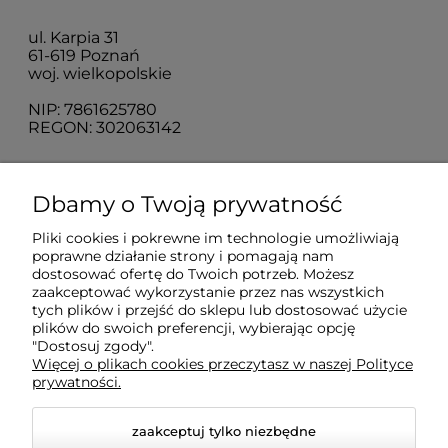
ul. Karpia 31
61-619 Poznań
woj. wielkopolskie
NIP: 7861625780
REGON: 302063142
O nas
Dbamy o Twoją prywatność
Pliki cookies i pokrewne im technologie umożliwiają
Obsługa klienta
poprawne działanie strony i pomagają nam
dostosować ofertę do Twoich potrzeb. Możesz
zaakceptować wykorzystanie przez nas wszystkich
Pomoc
tych plików i przejść do sklepu lub dostosować użycie
plików do swoich preferencji, wybierając opcję
"Dostosuj zgody".
Więcej o plikach cookies przeczytasz w naszej Polityce
Moje konto
prywatności.
zaakceptuj tylko niezbędne