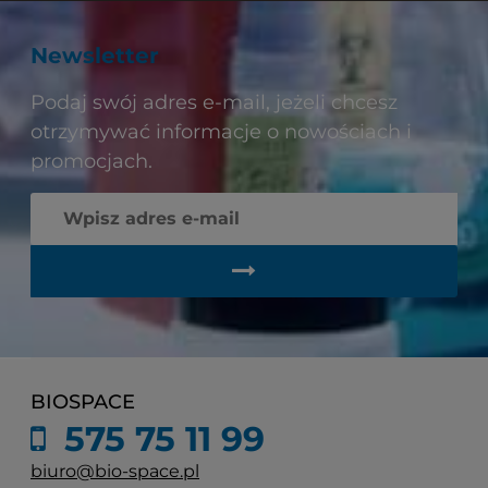
Newsletter
Podaj swój adres e-mail, jeżeli chcesz
otrzymywać informacje o nowościach i
promocjach.
BIOSPACE
575 75 11 99
biuro@bio-space.pl