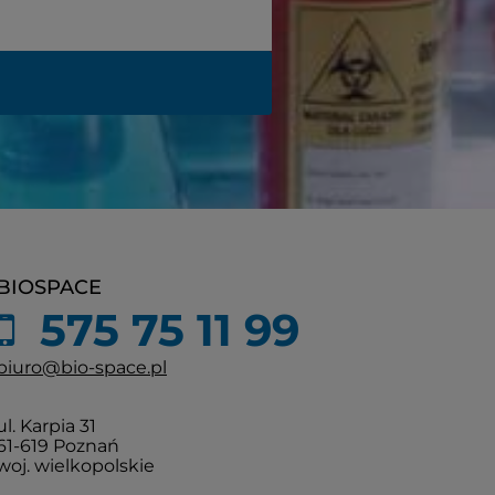
BIOSPACE
575 75 11 99
biuro@bio-space.pl
ul. Karpia 31
61-619 Poznań
woj. wielkopolskie