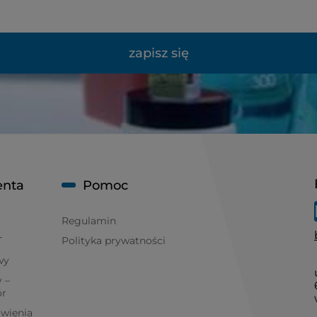
zapisz się
enta
Pomoc
Regulamin
T
Polityka prywatności
wy
 –
ór
ówienia