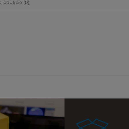
produkcie (0)
a ewentualnych
i