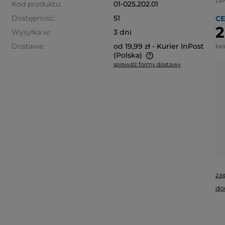
za
Kod produktu:
01-025.202.01
Dostępność:
51
CE
2
Wysyłka w:
3 dni
Dostawa:
od 19,99 zł
- Kurier InPost
be
(Polska)
sprawdź formy dostawy
Cena nie zawiera ewentualnych
kosztów płatności
za
do