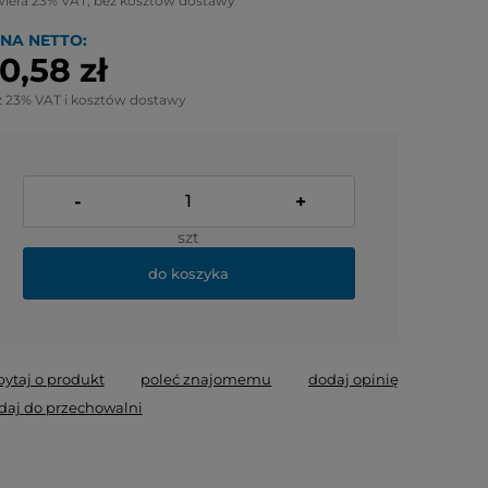
wiera 23% VAT, bez kosztów dostawy
NA NETTO:
0,58 zł
z 23% VAT i kosztów dostawy
-
+
szt
do koszyka
pytaj o produkt
poleć znajomemu
dodaj opinię
daj do przechowalni