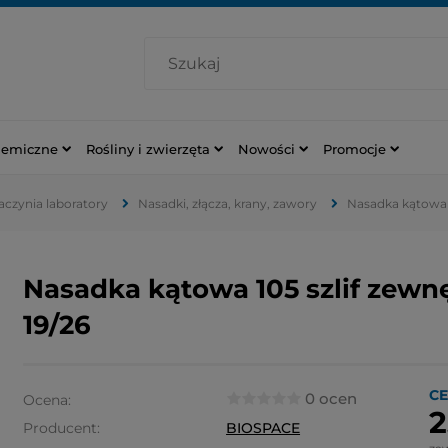
hemiczne
Rośliny i zwierzęta
Nowości
Promocje
naczynia laboratory
Nasadki, złącza, krany, zawory
Nasadka kątowa 1
Nasadka kątowa 105 szlif zewn
19/26
CE
0 ocen
Ocena:
2
Producent:
BIOSPACE