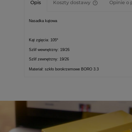
Opis
Koszty dostawy
Opinie o 
Cena nie zawier
Nasadka kątowa
kosztów płatnośc
Kąt zgięcia: 105º
Szlif wewnętrzny: 19/26
Szlif zewnętrzny: 19/26
Materiał: szkło borokrzemowe BORO 3.3