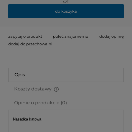
szt
do koszyka
zapytaj o produkt
poleć znajomemu
dodaj opinię
dodaj do przechowalni
Opis
Koszty dostawy
Cena nie zawiera ewentualnych kosztów płatności
Opinie o produkcie (0)
Nasadka kątowa