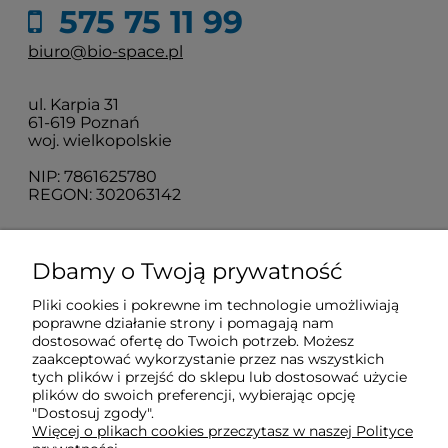
575 75 11 99
biuro@bio-space.pl
ul. Karpia 31
61-619 Poznań
woj. wielkopolskie
NIP: 7861625780
REGON: 302063142
O nas
Dbamy o Twoją prywatność
Pliki cookies i pokrewne im technologie umożliwiają
Obsługa klienta
poprawne działanie strony i pomagają nam
dostosować ofertę do Twoich potrzeb. Możesz
zaakceptować wykorzystanie przez nas wszystkich
Pomoc
tych plików i przejść do sklepu lub dostosować użycie
plików do swoich preferencji, wybierając opcję
"Dostosuj zgody".
Więcej o plikach cookies przeczytasz w naszej Polityce
Moje konto