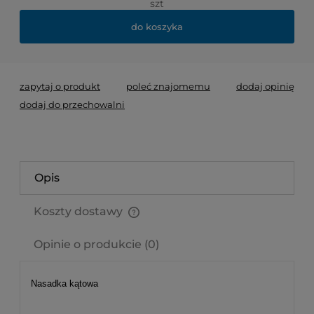
szt
do koszyka
zapytaj o produkt
poleć znajomemu
dodaj opinię
dodaj do przechowalni
Opis
Koszty dostawy
Cena nie zawiera ewentualnych kosztów płatności
Opinie o produkcie (0)
Nasadka kątowa