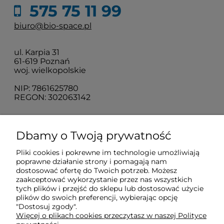
575 75 11 99
biuro@bio-space.pl
ul. Karpia 31
61-619 Poznań
woj. wielkopolskie
NIP: 7861625780
REGON: 302063142
O nas
Dbamy o Twoją prywatność
Pliki cookies i pokrewne im technologie umożliwiają
Obsługa klienta
poprawne działanie strony i pomagają nam
dostosować ofertę do Twoich potrzeb. Możesz
zaakceptować wykorzystanie przez nas wszystkich
Pomoc
tych plików i przejść do sklepu lub dostosować użycie
plików do swoich preferencji, wybierając opcję
"Dostosuj zgody".
Więcej o plikach cookies przeczytasz w naszej Polityce
Moje konto