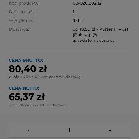
Kod produktu:
08-026.202.12
Dostępność:
1
Wysyłka w:
3 dni
Dostawa:
od 19,99 zł
- Kurier InPost
(Polska)
sprawdź formy dostawy
Cena nie zawiera ewentualnych kosztów płatności
CENA BRUTTO:
80,40 zł
zawiera 23% VAT, bez kosztów dostawy
CENA NETTO:
65,37 zł
bez 23% VAT i kosztów dostawy
-
+