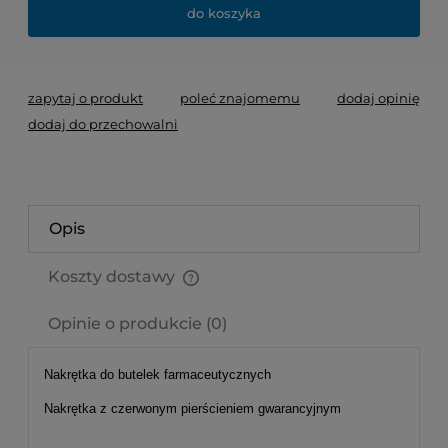
do koszyka
zapytaj o produkt
poleć znajomemu
dodaj opinię
dodaj do przechowalni
Opis
Koszty dostawy
Cena nie zawiera ewentualnych kosztów płatności
Opinie o produkcie (0)
Nakrętka do butelek farmaceutycznych
Nakrętka z czerwonym pierścieniem gwarancyjnym