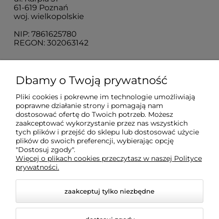
61-619 Poznań
woj. wielkopolskie
NIP: 7861625780
REGON: 302063142
O nas
Dbamy o Twoją prywatność
Pliki cookies i pokrewne im technologie umożliwiają
Obsługa klienta
poprawne działanie strony i pomagają nam
dostosować ofertę do Twoich potrzeb. Możesz
zaakceptować wykorzystanie przez nas wszystkich
tych plików i przejść do sklepu lub dostosować użycie
Pomoc
plików do swoich preferencji, wybierając opcję
"Dostosuj zgody".
Więcej o plikach cookies przeczytasz w naszej Polityce
Moje konto
prywatności.
zaakceptuj tylko niezbędne