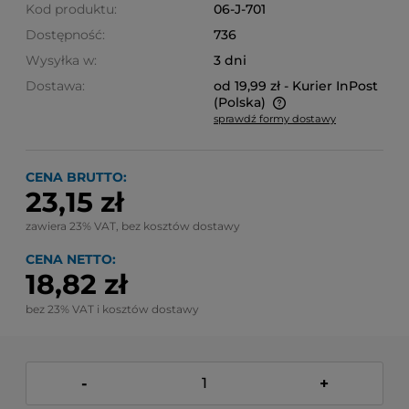
Kod produktu:
06-J-701
Dostępność:
736
Wysyłka w:
3 dni
Dostawa:
od 19,99 zł
- Kurier InPost
(Polska)
sprawdź formy dostawy
Cena nie zawiera ewentualnych kosztów płatności
CENA BRUTTO:
23,15 zł
zawiera 23% VAT, bez kosztów dostawy
CENA NETTO:
18,82 zł
bez 23% VAT i kosztów dostawy
-
+