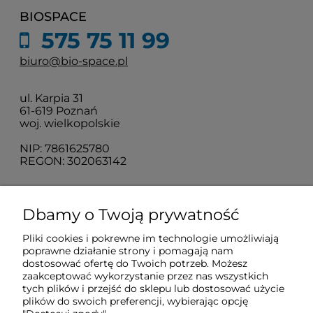
BIOSPACE
575 75 11 99
biuro@bio-space.pl
ul. Karpia 31
61-619 Poznań
woj. wielkopolskie
NIP: 7861625780
REGON: 302063142
O nas
Dbamy o Twoją prywatność
Pliki cookies i pokrewne im technologie umożliwiają
Obsługa klienta
poprawne działanie strony i pomagają nam
dostosować ofertę do Twoich potrzeb. Możesz
zaakceptować wykorzystanie przez nas wszystkich
Pomoc
tych plików i przejść do sklepu lub dostosować użycie
plików do swoich preferencji, wybierając opcję