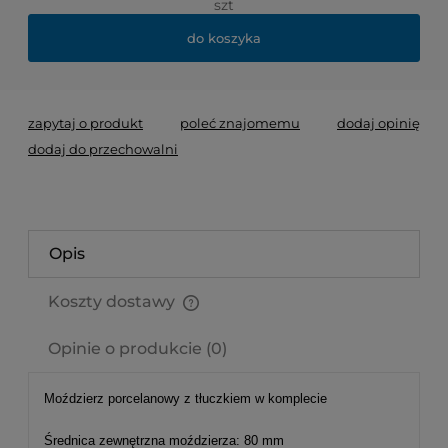
szt
do koszyka
zapytaj o produkt
poleć znajomemu
dodaj opinię
dodaj do przechowalni
Opis
Koszty dostawy
Cena nie zawiera ewentualnych kosztów płatności
Opinie o produkcie (0)
Moździerz porcelanowy z tłuczkiem w komplecie
Średnica zewnętrzna moździerza: 80 mm