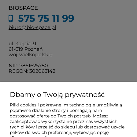
BIOSPACE
575 75 11 99
biuro@bio-space.pl
ul. Karpia 31
61-619 Poznań
woj. wielkopolskie
NIP: 7861625780
REGON: 302063142
O nas
Dbamy o Twoją prywatność
Pliki cookies i pokrewne im technologie umożliwiają
Obsługa klienta
poprawne działanie strony i pomagają nam
dostosować ofertę do Twoich potrzeb. Możesz
zaakceptować wykorzystanie przez nas wszystkich
tych plików i przejść do sklepu lub dostosować użycie
Pomoc
plików do swoich preferencji, wybierając opcję