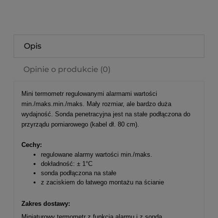
Opis
Opinie o produkcie (0)
Mini termometr regulowanymi alarmami wartości
min./maks.min./maks. Mały rozmiar, ale bardzo duża
wydajność. Sonda penetracyjna jest na stałe podłączona do
przyrządu pomiarowego (kabel dł. 80 cm).
Cechy:
regulowane alarmy wartości min./maks.
dokładność: ± 1°C
sonda podłączona na stałe
z zaciskiem do łatwego montażu na ścianie
Zakres dostawy:
Miniaturowy termometr z funkcją alarmu i z sondą