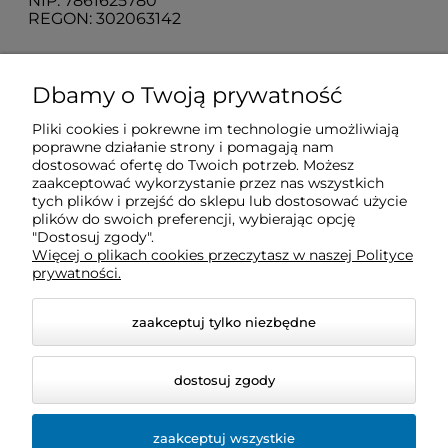
NIP: 7861625780
REGON: 302063142
O nas
Dbamy o Twoją prywatność
Pliki cookies i pokrewne im technologie umożliwiają
Obsługa klienta
poprawne działanie strony i pomagają nam
dostosować ofertę do Twoich potrzeb. Możesz
zaakceptować wykorzystanie przez nas wszystkich
Pomoc
tych plików i przejść do sklepu lub dostosować użycie
plików do swoich preferencji, wybierając opcję
"Dostosuj zgody".
Więcej o plikach cookies przeczytasz w naszej Polityce
Moje konto
prywatności.
zaakceptuj tylko niezbędne
dostosuj zgody
zaakceptuj wszystkie