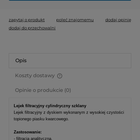
zapytaj o produkt
poleć znajomemu
dodaj opinię
dodaj do przechowalni
Opis
Koszty dostawy
Cena nie zawiera ewentualnych kosztów płatności
Opinie o produkcie (0)
Lejek filtracyjny cylindryczny szklany
Lejek filtracyjny z dyskiem wykonanym z wysokiej czystości
topionego piasku kwarcowego.
Zastosowanie:
- filtracja analityczna,