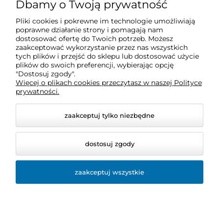
O nas
Dbamy o Twoją prywatność
Pliki cookies i pokrewne im technologie umożliwiają
Obsługa klienta
poprawne działanie strony i pomagają nam
dostosować ofertę do Twoich potrzeb. Możesz
zaakceptować wykorzystanie przez nas wszystkich
Pomoc
tych plików i przejść do sklepu lub dostosować użycie
plików do swoich preferencji, wybierając opcję
"Dostosuj zgody".
Więcej o plikach cookies przeczytasz w naszej Polityce
Moje konto
prywatności.
zaakceptuj tylko niezbędne
dostosuj zgody
zaakceptuj wszystkie
© 2026 sklep.bio-space.pl. Wszelkie prawa zastrzeżone.
Styl graficzny ShopGadget.pl
Sklep internetowy Shoper
Premium