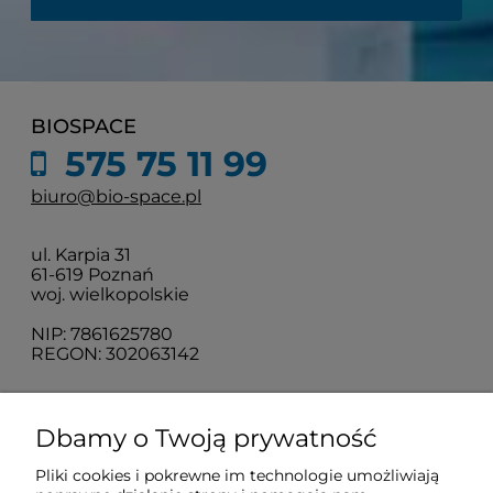
BIOSPACE
575 75 11 99
biuro@bio-space.pl
ul. Karpia 31
61-619 Poznań
woj. wielkopolskie
NIP: 7861625780
REGON: 302063142
O nas
Dbamy o Twoją prywatność
Pliki cookies i pokrewne im technologie umożliwiają