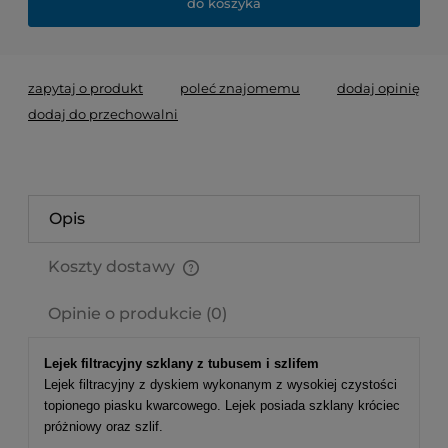
do koszyka
zapytaj o produkt
poleć znajomemu
dodaj opinię
dodaj do przechowalni
Opis
Koszty dostawy
Cena nie zawiera ewentualnych kosztów płatności
Opinie o produkcie (0)
Lejek filtracyjny szklany z tubusem i szlifem
Lejek filtracyjny z dyskiem wykonanym z wysokiej czystości
topionego piasku kwarcowego. Lejek posiada szklany króciec
próżniowy oraz szlif.