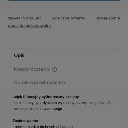
zapytaj o produkt
poleć znajomemu
dodaj opinię
dodaj do przechowalni
Opis
Koszty dostawy
Cena nie zawiera ewentualnych kosztów płatności
Opinie o produkcie (0)
Lejek filtracyjny cylindryczny szklany
Lejek filtracyjny z dyskiem wykonanym z wysokiej czystości
topionego piasku kwarcowego.
Zastosowanie:
- analiza bardzo drobnych substancji