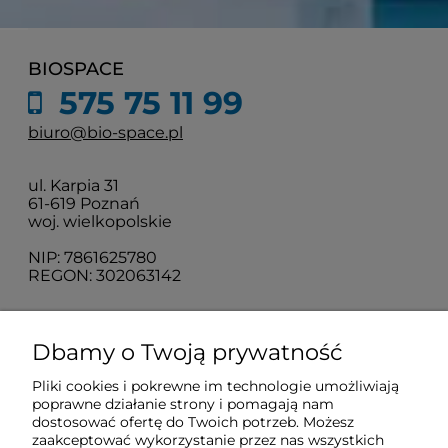
BIOSPACE
575 75 11 99
biuro@bio-space.pl
ul. Karpia 31
61-619 Poznań
woj. wielkopolskie
NIP: 7861625780
REGON: 302063142
O nas
Dbamy o Twoją prywatność
Pliki cookies i pokrewne im technologie umożliwiają
Obsługa klienta
poprawne działanie strony i pomagają nam
dostosować ofertę do Twoich potrzeb. Możesz
zaakceptować wykorzystanie przez nas wszystkich