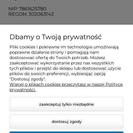
NIP: 7861625780
REGON: 302063142
O nas
Dbamy o Twoją prywatność
Pliki cookies i pokrewne im technologie umożliwiają
Obsługa klienta
poprawne działanie strony i pomagają nam
dostosować ofertę do Twoich potrzeb. Możesz
zaakceptować wykorzystanie przez nas wszystkich
Pomoc
tych plików i przejść do sklepu lub dostosować użycie
plików do swoich preferencji, wybierając opcję
"Dostosuj zgody".
Więcej o plikach cookies przeczytasz w naszej Polityce
Moje konto
prywatności.
zaakceptuj tylko niezbędne
dostosuj zgody