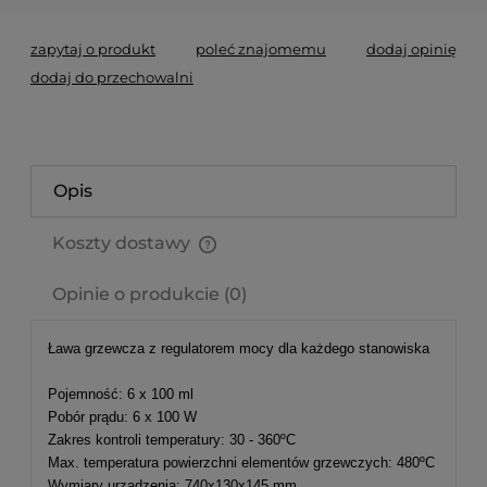
zapytaj o produkt
poleć znajomemu
dodaj opinię
dodaj do przechowalni
Opis
Koszty dostawy
Cena nie zawiera ewentualnych kosztów płatności
Opinie o produkcie (0)
Ława grzewcza z regulatorem mocy dla każdego stanowiska
Pojemność: 6 x 100 ml
Pobór prądu: 6 x 100 W
Zakres kontroli temperatury: 30 - 360ºC
Max. temperatura powierzchni elementów grzewczych: 480ºC
Wymiary urządzenia: 740x130x145 mm