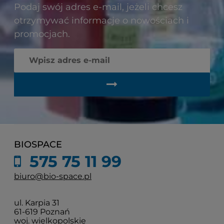
Podaj swój adres e-mail, jeżeli chcesz
otrzymywać informacje o nowościach i
promocjach.
BIOSPACE
575 75 11 99
biuro@bio-space.pl
ul. Karpia 31
61-619 Poznań
woj. wielkopolskie