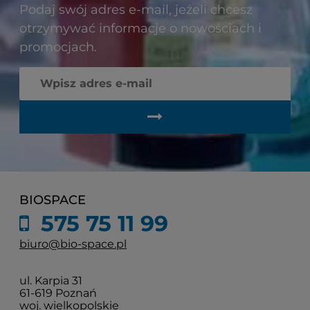
Podaj swój adres e-mail, jeżeli chcesz
otrzymywać informacje o nowościach i
promocjach.
BIOSPACE
575 75 11 99
biuro@bio-space.pl
ul. Karpia 31
61-619 Poznań
woj. wielkopolskie