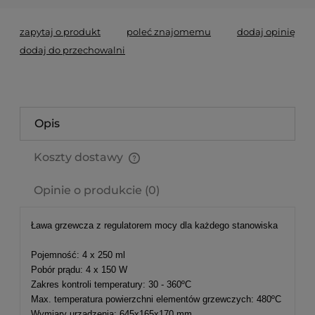
zapytaj o produkt
poleć znajomemu
dodaj opinię
dodaj do przechowalni
Opis
Koszty dostawy
Cena nie zawiera ewentualnych kosztów płatności
Opinie o produkcie (0)
Ława grzewcza z regulatorem mocy dla każdego stanowiska
Pojemność: 4 x 250 ml
Pobór prądu: 4 x 150 W
Zakres kontroli temperatury: 30 - 360ºC
Max. temperatura powierzchni elementów grzewczych: 480ºC
Wymiary urządzenia: 645x165x170 mm