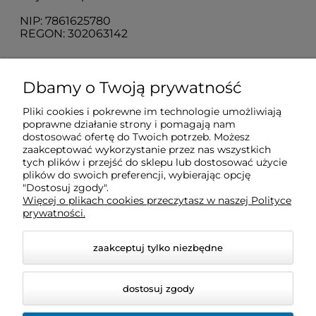
NIP: 7861625780
REGON: 302063142
O nas
Dbamy o Twoją prywatność
Pliki cookies i pokrewne im technologie umożliwiają
Obsługa klienta
poprawne działanie strony i pomagają nam
dostosować ofertę do Twoich potrzeb. Możesz
zaakceptować wykorzystanie przez nas wszystkich
Pomoc
tych plików i przejść do sklepu lub dostosować użycie
plików do swoich preferencji, wybierając opcję
"Dostosuj zgody".
Więcej o plikach cookies przeczytasz w naszej Polityce
Moje konto
prywatności.
zaakceptuj tylko niezbędne
dostosuj zgody