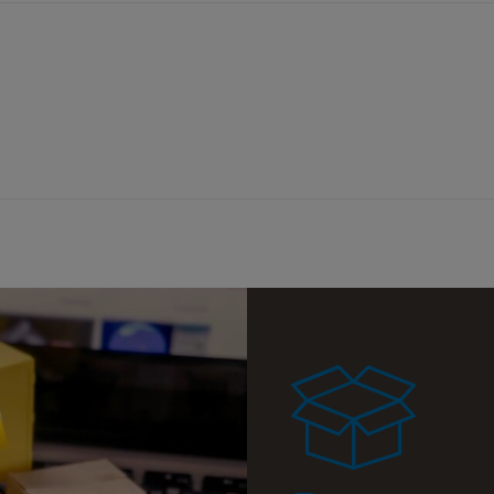
a ewentualnych
i