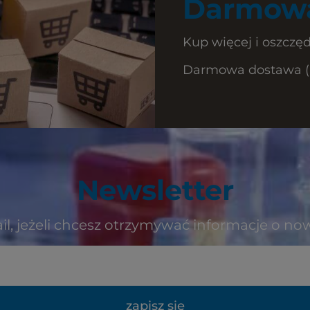
Darmowa
Kup więcej i oszczęd
Darmowa dostawa (Ku
Newsletter
il, jeżeli chcesz otrzymywać informacje o no
zapisz się