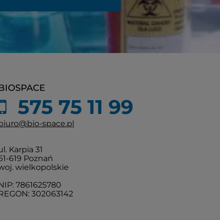
BIOSPACE
575 75 11 99
biuro@bio-space.pl
ul. Karpia 31
61-619 Poznań
woj. wielkopolskie
NIP: 7861625780
REGON: 302063142