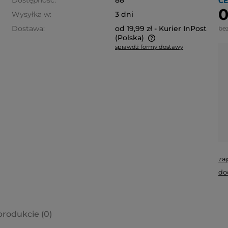
Dostępność:
88
CE
0
Wysyłka w:
3 dni
Dostawa:
od 19,99 zł
- Kurier InPost
be
(Polska)
sprawdź formy dostawy
Cena nie zawiera ewentualnych
kosztów płatności
za
do
produkcie (0)