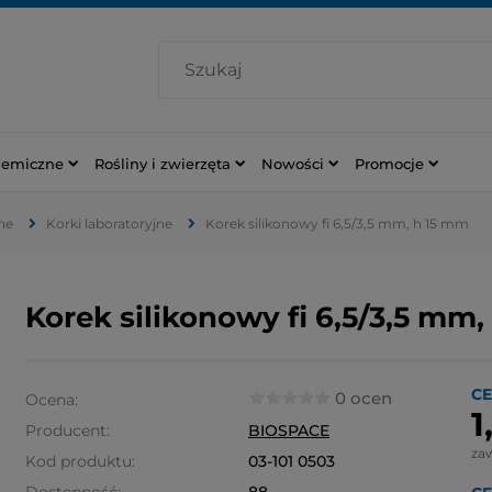
hemiczne
Rośliny i zwierzęta
Nowości
Promocje
ne
Korki laboratoryjne
Korek silikonowy fi 6,5/3,5 mm, h 15 mm
Korek silikonowy fi 6,5/3,5 mm
CE
0 ocen
Ocena:
1
Producent:
BIOSPACE
za
Kod produktu:
03-101 0503