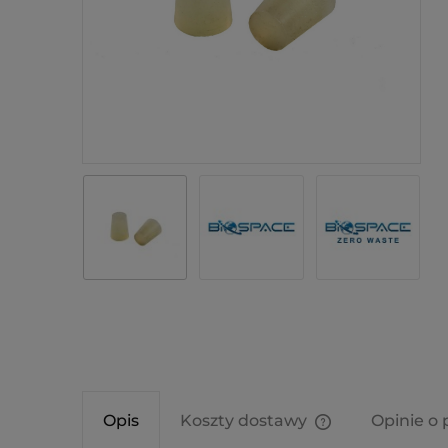
Opis
Koszty dostawy
Opinie o 