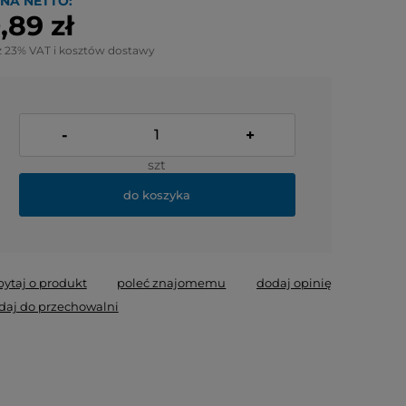
NA NETTO:
,89 zł
z 23% VAT i kosztów dostawy
-
+
szt
do koszyka
pytaj o produkt
poleć znajomemu
dodaj opinię
daj do przechowalni