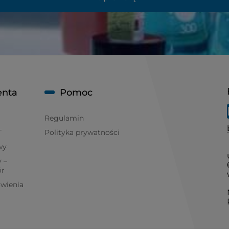
enta
Pomoc
Regulamin
T
Polityka prywatności
wy
 –
ór
ówienia