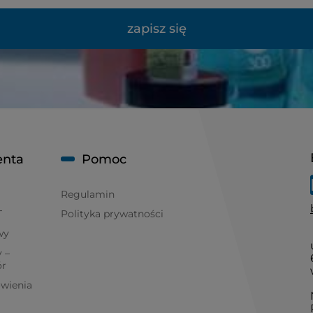
zapisz się
enta
Pomoc
Regulamin
T
Polityka prywatności
wy
 –
ór
ówienia