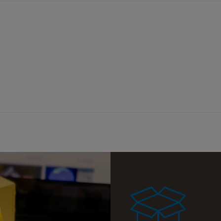
a ewentualnych
i