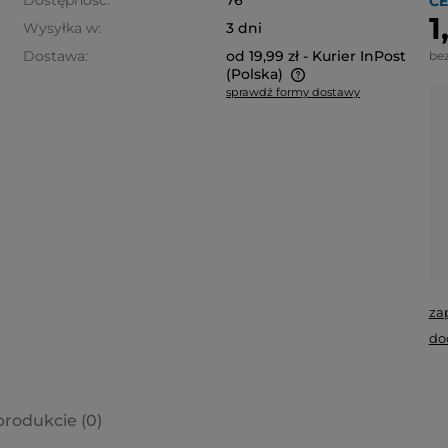
Dostępność:
76
CE
1
Wysyłka w:
3 dni
Dostawa:
od 19,99 zł
- Kurier InPost
be
(Polska)
sprawdź formy dostawy
Cena nie zawiera ewentualnych
kosztów płatności
za
do
produkcie (0)