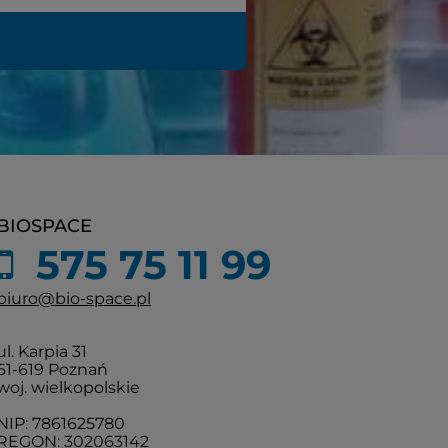
BIOSPACE
575 75 11 99
biuro@bio-space.pl
ul. Karpia 31
61-619 Poznań
woj. wielkopolskie
NIP: 7861625780
REGON: 302063142