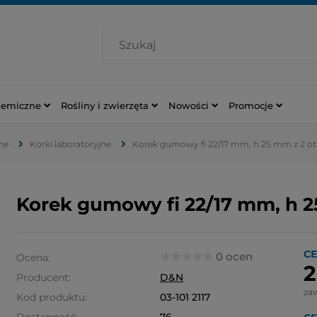
hemiczne
Rośliny i zwierzęta
Nowości
Promocje
ne
Korki laboratoryjne
Korek gumowy fi 22/17 mm, h 25 mm z 2 o
Korek gumowy fi 22/17 mm, h 
CE
0 ocen
Ocena:
2
Producent:
D&N
za
Kod produktu:
03-101 2117