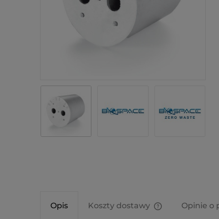
Opis
Koszty dostawy
Opinie o 