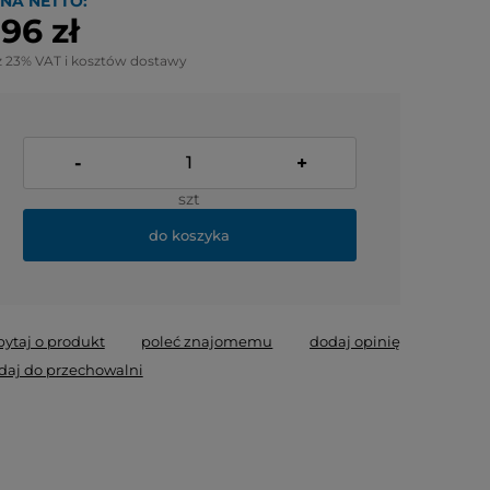
NA NETTO:
,96 zł
z 23% VAT i kosztów dostawy
-
+
szt
do koszyka
pytaj o produkt
poleć znajomemu
dodaj opinię
daj do przechowalni