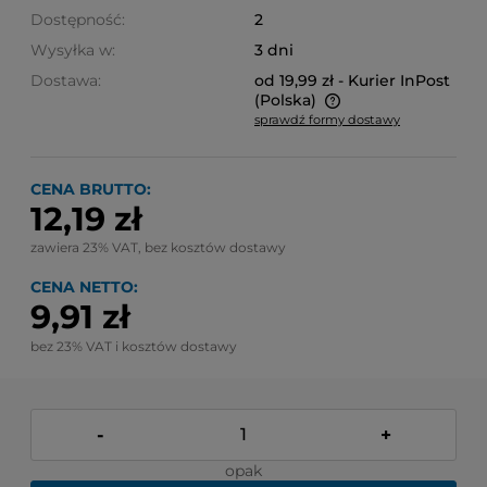
Dostępność:
2
Wysyłka w:
3 dni
Dostawa:
od 19,99 zł
- Kurier InPost
(Polska)
sprawdź formy dostawy
Cena nie zawiera ewentualnych kosztów płatności
CENA BRUTTO:
12,19 zł
zawiera 23% VAT, bez kosztów dostawy
CENA NETTO:
9,91 zł
bez 23% VAT i kosztów dostawy
-
+
opak