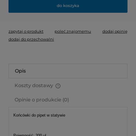
do koszyka
zapytaj o produkt
poleć znajomemu
dodaj opinię
dodaj do przechowalni
Opis
Koszty dostawy
Cena nie zawiera ewentualnych kosztów płatności
Opinie o produkcie (0)
Końcówki do pipet w statywie
Pojemność: 200 μl