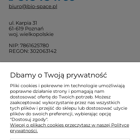
biuro@bio-space.pl
ul. Karpia 31
61-619 Poznań
woj. wielkopolskie
NIP: 7861625780
REGON: 302063142
O nas
Dbamy o Twoją prywatność
Pliki cookies i pokrewne im technologie umożliwiają
Obsługa klienta
poprawne działanie strony i pomagają nam
dostosować ofertę do Twoich potrzeb. Możesz
zaakceptować wykorzystanie przez nas wszystkich
tych plików i przejść do sklepu lub dostosować użycie
Pomoc
plików do swoich preferencji, wybierając opcję
"Dostosuj zgody".
Więcej o plikach cookies przeczytasz w naszej Polityce
Moje konto
prywatności.