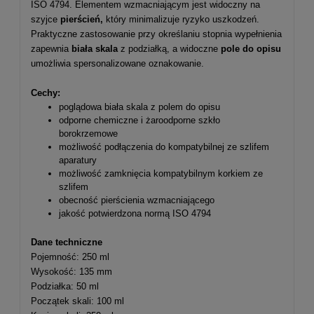
ISO 4794. Elementem wzmacniającym jest widoczny na
szyjce
pierścień,
który minimalizuje ryzyko uszkodzeń.
Praktyczne zastosowanie przy określaniu stopnia wypełnienia
zapewnia
biała skala
z podziałką, a widoczne
pole do opisu
umożliwia spersonalizowane oznakowanie.
Cechy:
poglądowa biała skala z polem do opisu
odporne chemiczne i żaroodporne szkło
borokrzemowe
możliwość podłączenia do kompatybilnej ze szlifem
aparatury
możliwość zamknięcia kompatybilnym korkiem ze
szlifem
obecność pierścienia wzmacniającego
jakość potwierdzona normą ISO 4794
Dane techniczne
Pojemność: 250 ml
Wysokość: 135 mm
Podziałka: 50 ml
Początek skali: 100 ml