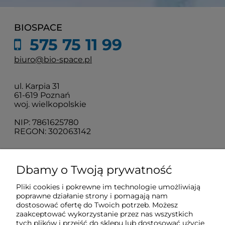
BIOSPACE
575 75 11 99
biuro@bio-space.pl
ul. Karpia 31
61-619 Poznań
woj. wielkopolskie
NIP: 7861625780
REGON: 302063142
O nas
Dbamy o Twoją prywatność
Pliki cookies i pokrewne im technologie umożliwiają
Obsługa klienta
poprawne działanie strony i pomagają nam
dostosować ofertę do Twoich potrzeb. Możesz
zaakceptować wykorzystanie przez nas wszystkich
Pomoc
tych plików i przejść do sklepu lub dostosować użycie