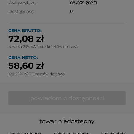
Kod produktu:
08-059.202.11
Dostępność:
0
CENA BRUTTO:
72,08 zł
zawiera 23% VAT, bez kosztów dostawy
CENA NETTO:
58,60 zł
bez 23% VAT i kosztów dostawy
powiadom o dostępności
towar niedostępny
zapytaj o produkt
poleć znajomemu
dodaj opinię