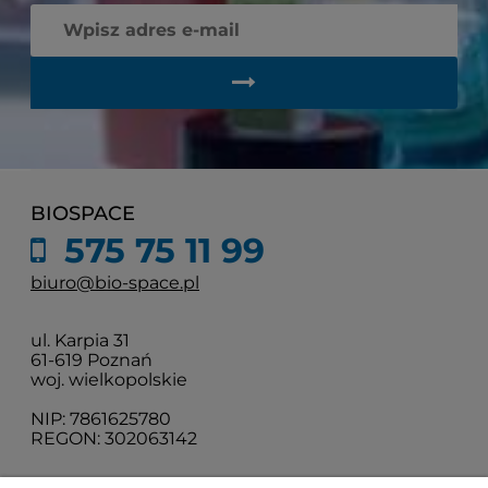
BIOSPACE
575 75 11 99
biuro@bio-space.pl
ul. Karpia 31
61-619 Poznań
woj. wielkopolskie
NIP: 7861625780
REGON: 302063142