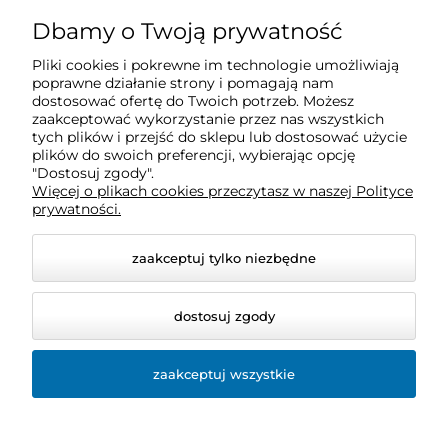
O nas
Dbamy o Twoją prywatność
Pliki cookies i pokrewne im technologie umożliwiają
Obsługa klienta
poprawne działanie strony i pomagają nam
dostosować ofertę do Twoich potrzeb. Możesz
zaakceptować wykorzystanie przez nas wszystkich
Pomoc
tych plików i przejść do sklepu lub dostosować użycie
plików do swoich preferencji, wybierając opcję
"Dostosuj zgody".
Więcej o plikach cookies przeczytasz w naszej Polityce
Moje konto
prywatności.
zaakceptuj tylko niezbędne
dostosuj zgody
zaakceptuj wszystkie
© 2026 sklep.bio-space.pl. Wszelkie prawa zastrzeżone.
Styl graficzny ShopGadget.pl
Sklep internetowy Shoper
Premium