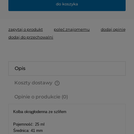
do koszyka
zapytaj o produkt
poleć znajomemu
dodaj opinię
dodaj do przechowalni
Opis
Koszty dostawy
Cena nie zawiera ewentualnych kosztów płatności
Opinie o produkcie (0)
Kolba okrągłodenna ze szlifem
Pojemność: 25 ml
Średnica: 41 mm