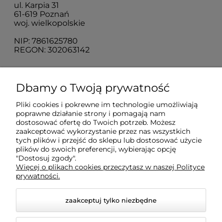
ul. Karpia 31
61-619 Poznań
woj. wielkopolskie
NIP: 7861625780
REGON: 302063142
O nas
Dbamy o Twoją prywatność
Pliki cookies i pokrewne im technologie umożliwiają
Obsługa klienta
poprawne działanie strony i pomagają nam
dostosować ofertę do Twoich potrzeb. Możesz
zaakceptować wykorzystanie przez nas wszystkich
Pomoc
tych plików i przejść do sklepu lub dostosować użycie
plików do swoich preferencji, wybierając opcję
"Dostosuj zgody".
Więcej o plikach cookies przeczytasz w naszej Polityce
Moje konto
prywatności.
zaakceptuj tylko niezbędne