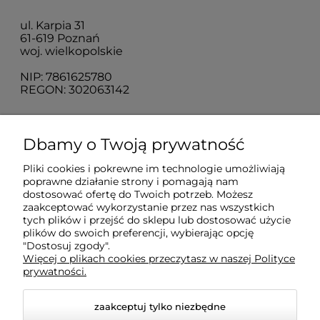
ul. Karpia 31
61-619 Poznań
woj. wielkopolskie
NIP: 7861625780
REGON: 302063142
O nas
Dbamy o Twoją prywatność
Pliki cookies i pokrewne im technologie umożliwiają
Obsługa klienta
poprawne działanie strony i pomagają nam
dostosować ofertę do Twoich potrzeb. Możesz
zaakceptować wykorzystanie przez nas wszystkich
Pomoc
tych plików i przejść do sklepu lub dostosować użycie
plików do swoich preferencji, wybierając opcję
"Dostosuj zgody".
Więcej o plikach cookies przeczytasz w naszej Polityce
Moje konto
prywatności.
zaakceptuj tylko niezbędne