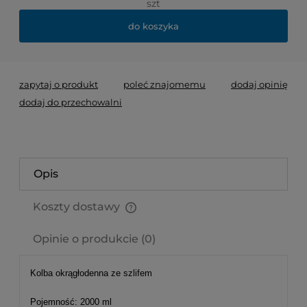
szt
do koszyka
zapytaj o produkt
poleć znajomemu
dodaj opinię
dodaj do przechowalni
Opis
Koszty dostawy
Cena nie zawiera ewentualnych kosztów płatności
Opinie o produkcie (0)
Kolba okrągłodenna ze szlifem
Pojemność: 2000 ml