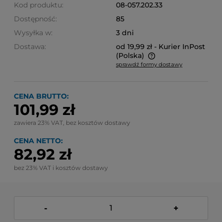
Kod produktu:
08-057.202.33
Dostępność:
85
Wysyłka w:
3 dni
Dostawa:
od 19,99 zł
- Kurier InPost
(Polska)
sprawdź formy dostawy
Cena nie zawiera ewentualnych kosztów płatności
CENA BRUTTO:
101,99 zł
zawiera 23% VAT, bez kosztów dostawy
CENA NETTO:
82,92 zł
bez 23% VAT i kosztów dostawy
-
+