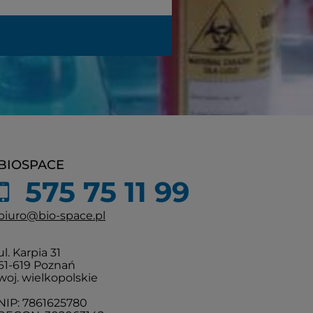
BIOSPACE
575 75 11 99
biuro@bio-space.pl
ul. Karpia 31
61-619 Poznań
woj. wielkopolskie
NIP: 7861625780