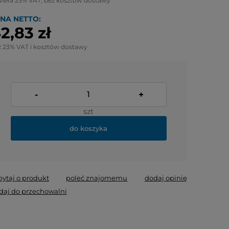
wiera 23% VAT, bez kosztów dostawy
NA NETTO:
2,83 zł
z 23% VAT i kosztów dostawy
-
+
szt
do koszyka
pytaj o produkt
poleć znajomemu
dodaj opinię
daj do przechowalni