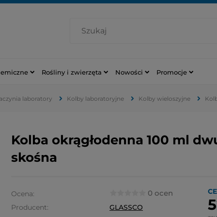
hemiczne
Rośliny i zwierzęta
Nowości
Promocje
naczynia laboratory
Kolby laboratoryjne
Kolby wieloszyjne
Kolb
Kolba okrągłodenna 100 ml dwus
skośna
CE
0 ocen
Ocena:
5
Producent:
GLASSCO