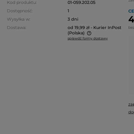
za
Kod produktu:
01-059.202.05
Dostępność:
1
CE
4
Wysyłka w:
3 dni
Dostawa:
od 19,99 zł
- Kurier InPost
be
(Polska)
sprawdź formy dostawy
Cena nie zawiera ewentualnych
kosztów płatności
za
do