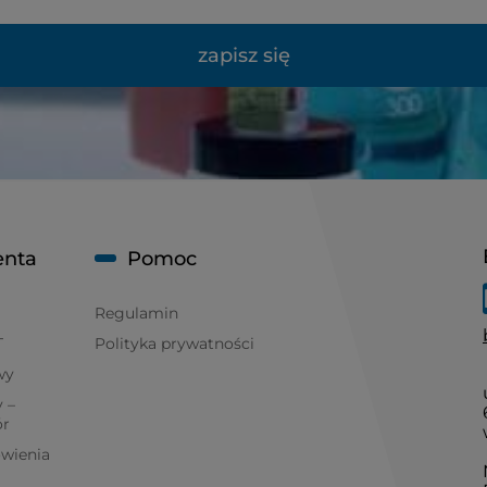
zapisz się
enta
Pomoc
Regulamin
T
Polityka prywatności
wy
 –
ór
ówienia