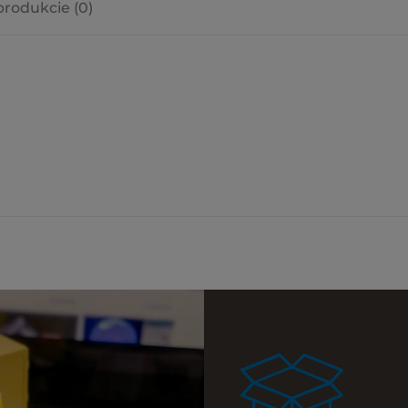
produkcie (0)
a ewentualnych
i