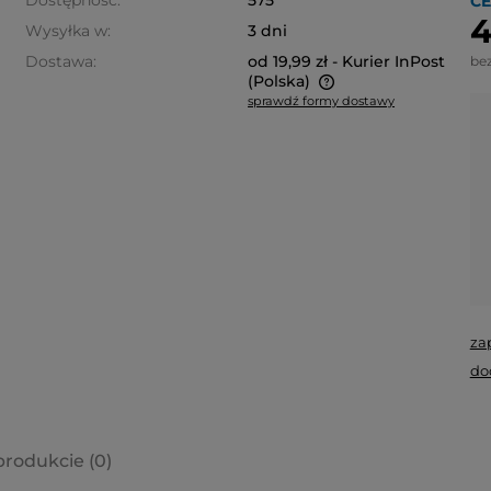
Dostępność:
575
CE
4
Wysyłka w:
3 dni
Dostawa:
od 19,99 zł
- Kurier InPost
be
(Polska)
sprawdź formy dostawy
Cena nie zawiera ewentualnych
kosztów płatności
za
do
produkcie (0)