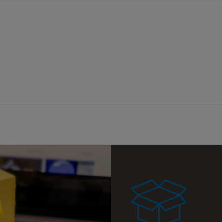
a ewentualnych
i