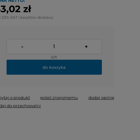
NA NETTO:
3,02 zł
z 23% VAT i kosztów dostawy
-
+
szt
do koszyka
pytaj o produkt
poleć znajomemu
dodaj opinię
daj do przechowalni