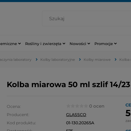
hemiczne
Rośliny i zwierzęta
Nowości
Promocje
naczynia laboratory
Kolby laboratoryjne
Kolby miarowe
Kolba 
Kolba miarowa 50 ml szlif 14/23 
CE
0 ocen
Ocena:
5
Producent:
GLASSCO
za
Kod produktu:
01-130.20265A