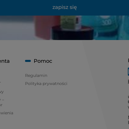
zapisz się
enta
Pomoc
Regulamin
T
Polityka prywatności
wy
 –
ór
ówienia