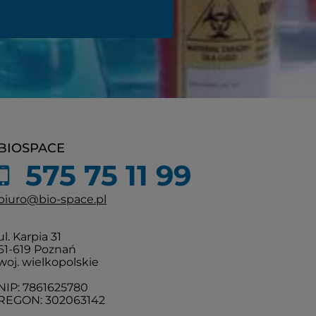
BIOSPACE
575 75 11 99
biuro@bio-space.pl
ul. Karpia 31
61-619 Poznań
woj. wielkopolskie
NIP: 7861625780
REGON: 302063142