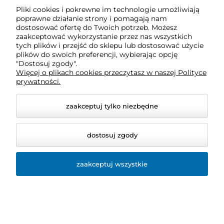
Pliki cookies i pokrewne im technologie umożliwiają
Obsługa klienta
poprawne działanie strony i pomagają nam
dostosować ofertę do Twoich potrzeb. Możesz
zaakceptować wykorzystanie przez nas wszystkich
Pomoc
tych plików i przejść do sklepu lub dostosować użycie
plików do swoich preferencji, wybierając opcję
"Dostosuj zgody".
Więcej o plikach cookies przeczytasz w naszej Polityce
Moje konto
prywatności.
zaakceptuj tylko niezbędne
dostosuj zgody
zaakceptuj wszystkie
© 2026 sklep.bio-space.pl. Wszelkie prawa zastrzeżone.
Styl graficzny ShopGadget.pl
Sklep internetowy Shoper
Premium