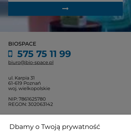
BIOSPACE
575 75 11 99
biuro@bio-space.pl
ul. Karpia 31
61-619 Poznań
woj. wielkopolskie
NIP: 7861625780
REGON: 302063142
O nas
Dbamy o Twoją prywatność