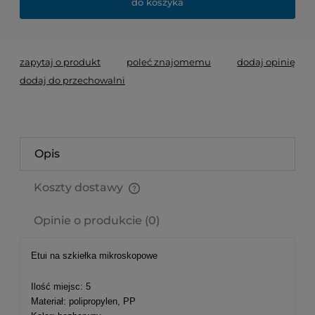
do koszyka
zapytaj o produkt
poleć znajomemu
dodaj opinię
dodaj do przechowalni
Opis
Koszty dostawy
Cena nie zawiera ewentualnych kosztów płatności
Opinie o produkcie (0)
Etui na szkiełka mikroskopowe
Ilość miejsc: 5
Materiał: polipropylen, PP