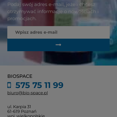
Podaj swój adres e-mail, jeżeli chcesz
otrzymywać informacje o nowościach i
promocjach.
BIOSPACE
575 75 11 99
biuro@bio-space.pl
ul. Karpia 31
61-619 Poznań
woj. wielkopolskie