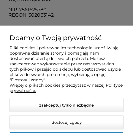
NIP: 7861625780
REGON: 302063142
O nas
Dbamy o Twoją prywatność
Pliki cookies i pokrewne im technologie umożliwiają
Obsługa klienta
poprawne działanie strony i pomagają nam
dostosować ofertę do Twoich potrzeb. Możesz
zaakceptować wykorzystanie przez nas wszystkich
Pomoc
tych plików i przejść do sklepu lub dostosować użycie
plików do swoich preferencji, wybierając opcję
"Dostosuj zgody".
Więcej o plikach cookies przeczytasz w naszej Polityce
Moje konto
prywatności.
zaakceptuj tylko niezbędne
dostosuj zgody