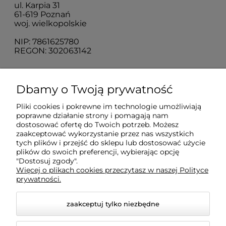
ul. Karpia 31
61-619 Poznań
woj. wielkopolskie
NIP: 7861625780
REGON: 302063142
O nas
Dbamy o Twoją prywatność
Pliki cookies i pokrewne im technologie umożliwiają
Obsługa klienta
poprawne działanie strony i pomagają nam
dostosować ofertę do Twoich potrzeb. Możesz
zaakceptować wykorzystanie przez nas wszystkich
Pomoc
tych plików i przejść do sklepu lub dostosować użycie
plików do swoich preferencji, wybierając opcję
"Dostosuj zgody".
Więcej o plikach cookies przeczytasz w naszej Polityce
Moje konto
prywatności.
zaakceptuj tylko niezbędne