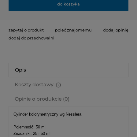
do koszyka
zapytaj o produkt
poleć znajomemu
dodaj opinię
dodaj do przechowalni
Opis
Koszty dostawy
Cena nie zawiera ewentualnych kosztów płatności
Opinie o produkcie (0)
Cylinder kolorymetryczny wg Nesslera
Pojemność: 50 ml
Znaczniki: 25 i 50 ml