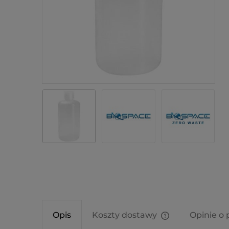
Opis
Koszty dostawy
Opinie o 