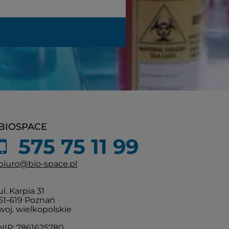
BIOSPACE
575 75 11 99
biuro@bio-space.pl
ul. Karpia 31
61-619 Poznań
woj. wielkopolskie
NIP: 7861625780