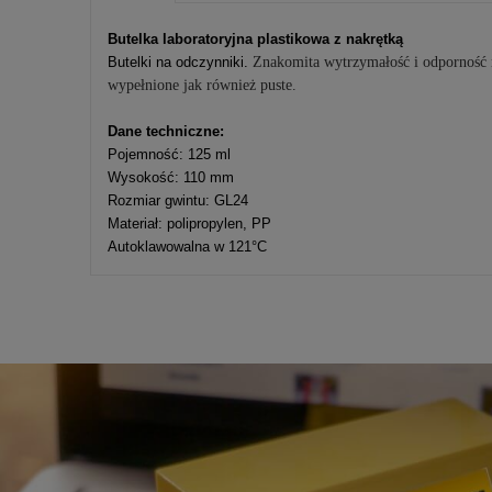
Cena nie zawier
Butelka laboratoryjna plastikowa z nakrętką
kosztów płatnośc
Butelki na odczynniki.
Znakomita wytrzymałość i odporność na
wypełnione jak również puste.
Dane techniczne:
Pojemność: 125 ml
Wysokość: 110 mm
Rozmiar gwintu: GL24
Materiał: polipropylen, PP
Autoklawowalna w 121°C