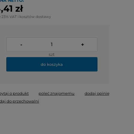
NA NETTO:
,41 zł
z 23% VAT i kosztów dostawy
-
+
szt
do koszyka
pytaj o produkt
poleć znajomemu
dodaj opinię
daj do przechowalni