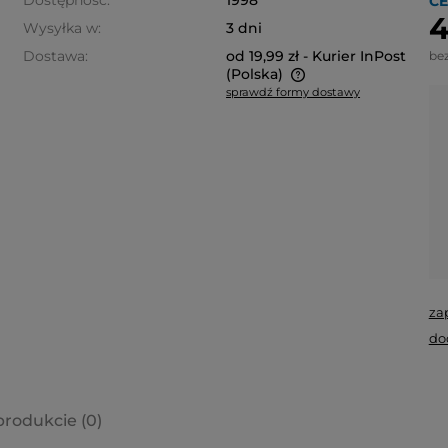
Dostępność:
1998
CE
4
Wysyłka w:
3 dni
Dostawa:
od 19,99 zł
- Kurier InPost
be
(Polska)
sprawdź formy dostawy
Cena nie zawiera ewentualnych
kosztów płatności
za
do
produkcie (0)