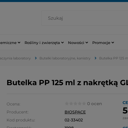
hemiczne
Rośliny i zwierzęta
Nowości
Promocje
naczynia laboratory
Butelki laboratoryjne, kanistry
Butelka PP 125 m
Butelka PP 125 ml z nakrętką G
CE
0 ocen
Ocena:
5
Producent:
BIOSPACE
za
Kod produktu:
02-33402