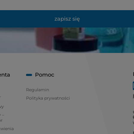
zapisz się
enta
Pomoc
Regulamin
T
Polityka prywatności
wy
 –
ór
ówienia