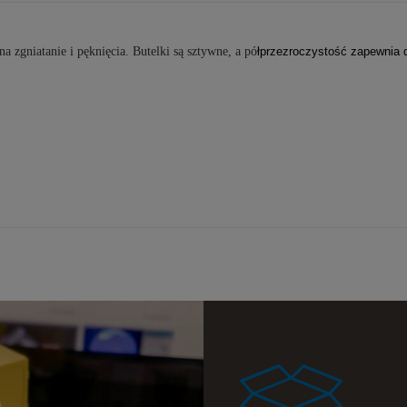
a ewentualnych
i
 zgniatanie i pęknięcia. Butelki są sztywne, a pó
łprzezroczystość zapewnia 