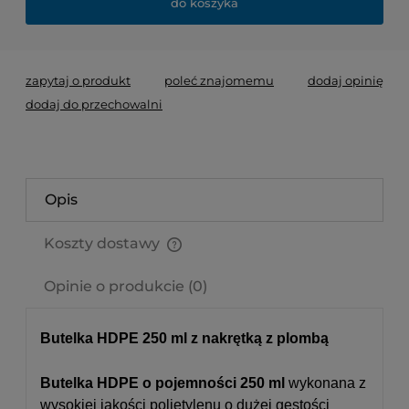
do koszyka
zapytaj o produkt
poleć znajomemu
dodaj opinię
dodaj do przechowalni
Opis
Koszty dostawy
Cena nie zawiera ewentualnych kosztów płatności
Opinie o produkcie (0)
Butelka HDPE 250 ml z nakrętką z plombą
Butelka HDPE o pojemności 250 ml
wykonana z
wysokiej jakości polietylenu o dużej gęstości