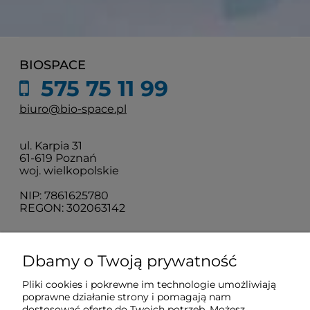
BIOSPACE
575 75 11 99
biuro@bio-space.pl
ul. Karpia 31
61-619 Poznań
woj. wielkopolskie
NIP: 7861625780
REGON: 302063142
O nas
Dbamy o Twoją prywatność
Pliki cookies i pokrewne im technologie umożliwiają
Obsługa klienta
poprawne działanie strony i pomagają nam
dostosować ofertę do Twoich potrzeb. Możesz