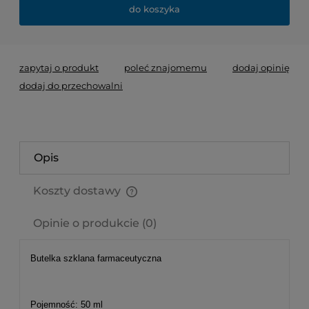
do koszyka
zapytaj o produkt
poleć znajomemu
dodaj opinię
dodaj do przechowalni
Opis
Koszty dostawy
Cena nie zawiera ewentualnych kosztów płatności
Opinie o produkcie (0)
Butelka szklana farmaceutyczna
Pojemność: 50 ml