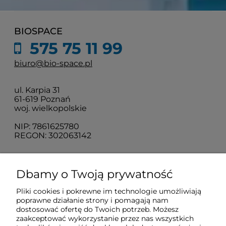
BIOSPACE
575 75 11 99
biuro@bio-space.pl
ul. Karpia 31
61-619 Poznań
woj. wielkopolskie
NIP: 7861625780
REGON: 302063142
O nas
Dbamy o Twoją prywatność
Pliki cookies i pokrewne im technologie umożliwiają
Obsługa klienta
poprawne działanie strony i pomagają nam
dostosować ofertę do Twoich potrzeb. Możesz
zaakceptować wykorzystanie przez nas wszystkich