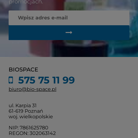
promocjach.
BIOSPACE
575 75 11 99
biuro@bio-space.pl
ul. Karpia 31
61-619 Poznań
woj. wielkopolskie
NIP: 7861625780
REGON: 302063142