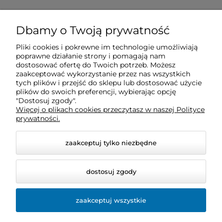
O nas
Dbamy o Twoją prywatność
Pliki cookies i pokrewne im technologie umożliwiają
Obsługa klienta
poprawne działanie strony i pomagają nam
dostosować ofertę do Twoich potrzeb. Możesz
zaakceptować wykorzystanie przez nas wszystkich
Pomoc
tych plików i przejść do sklepu lub dostosować użycie
plików do swoich preferencji, wybierając opcję
"Dostosuj zgody".
Więcej o plikach cookies przeczytasz w naszej Polityce
Moje konto
prywatności.
zaakceptuj tylko niezbędne
dostosuj zgody
zaakceptuj wszystkie
© 2026 sklep.bio-space.pl. Wszelkie prawa zastrzeżone.