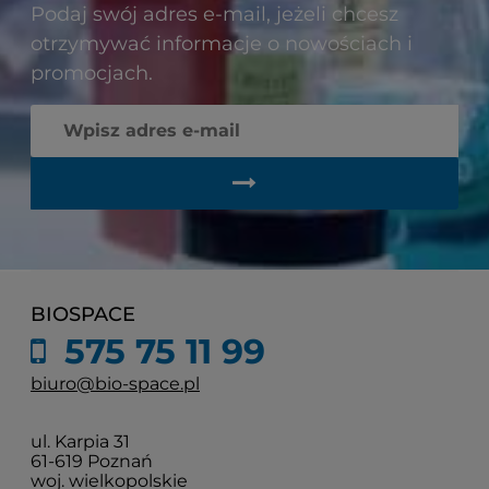
Podaj swój adres e-mail, jeżeli chcesz
otrzymywać informacje o nowościach i
promocjach.
BIOSPACE
575 75 11 99
biuro@bio-space.pl
ul. Karpia 31
61-619 Poznań
woj. wielkopolskie