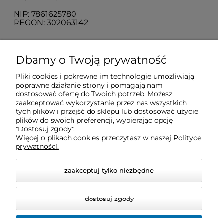
NIP: 7861625780
REGON: 302063142
O nas
Dbamy o Twoją prywatność
Pliki cookies i pokrewne im technologie umożliwiają
Obsługa klienta
poprawne działanie strony i pomagają nam
dostosować ofertę do Twoich potrzeb. Możesz
zaakceptować wykorzystanie przez nas wszystkich
Pomoc
tych plików i przejść do sklepu lub dostosować użycie
plików do swoich preferencji, wybierając opcję
"Dostosuj zgody".
Więcej o plikach cookies przeczytasz w naszej Polityce
Moje konto
prywatności.
zaakceptuj tylko niezbędne
dostosuj zgody