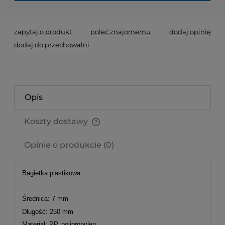
zapytaj o produkt
poleć znajomemu
dodaj opinię
dodaj do przechowalni
Opis
Koszty dostawy
Cena nie zawiera ewentualnych kosztów płatności
Opinie o produkcie (0)
Bagietka plastikowa
Średnica: 7 mm
Długość: 250 mm
Materiał: PP, polipropylen