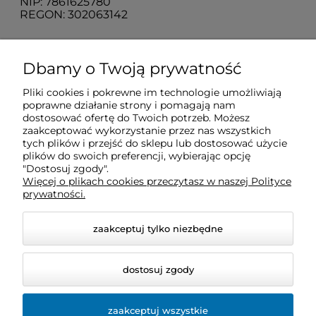
NIP: 7861625780
REGON: 302063142
O nas
Dbamy o Twoją prywatność
Pliki cookies i pokrewne im technologie umożliwiają
Obsługa klienta
poprawne działanie strony i pomagają nam
dostosować ofertę do Twoich potrzeb. Możesz
zaakceptować wykorzystanie przez nas wszystkich
Pomoc
tych plików i przejść do sklepu lub dostosować użycie
plików do swoich preferencji, wybierając opcję
"Dostosuj zgody".
Więcej o plikach cookies przeczytasz w naszej Polityce
Moje konto
prywatności.
zaakceptuj tylko niezbędne
dostosuj zgody
zaakceptuj wszystkie