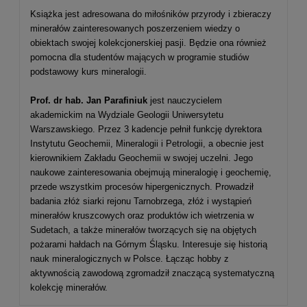
Książka jest adresowana do miłośników przyrody i zbieraczy
minerałów zainteresowanych poszerzeniem wiedzy o
obiektach swojej kolekcjonerskiej pasji. Będzie ona również
pomocna dla studentów mających w programie studiów
podstawowy kurs mineralogii.
Prof. dr hab. Jan Parafiniuk
jest nauczycielem
akademickim na Wydziale Geologii Uniwersytetu
Warszawskiego. Przez 3 kadencje pełnił funkcję dyrektora
Instytutu Geochemii, Mineralogii i Petrologii, a obecnie jest
kierownikiem Zakładu Geochemii w swojej uczelni. Jego
naukowe zainteresowania obejmują mineralogię i geochemię,
przede wszystkim procesów hipergenicznych. Prowadził
badania złóż siarki rejonu Tarnobrzega, złóż i wystąpień
minerałów kruszcowych oraz produktów ich wietrzenia w
Sudetach, a także minerałów tworzących się na objętych
pożarami hałdach na Górnym Śląsku. Interesuje się historią
nauk mineralogicznych w Polsce. Łącząc hobby z
aktywnością zawodową zgromadził znaczącą systematyczną
kolekcję minerałów.