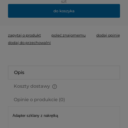
szt
do koszyka
zapytaj o produkt
poleć znajomemu
dodaj opinię
dodaj do przechowalni
Opis
Koszty dostawy
Cena nie zawiera ewentualnych kosztów płatności
Opinie o produkcie (0)
Adapter szklany z nakrętką