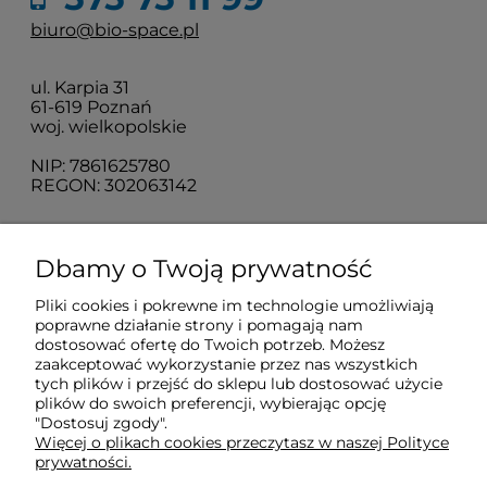
biuro@bio-space.pl
ul. Karpia 31
61-619 Poznań
woj. wielkopolskie
NIP: 7861625780
REGON: 302063142
O nas
Dbamy o Twoją prywatność
Pliki cookies i pokrewne im technologie umożliwiają
Obsługa klienta
poprawne działanie strony i pomagają nam
dostosować ofertę do Twoich potrzeb. Możesz
zaakceptować wykorzystanie przez nas wszystkich
Pomoc
tych plików i przejść do sklepu lub dostosować użycie
plików do swoich preferencji, wybierając opcję
"Dostosuj zgody".
Więcej o plikach cookies przeczytasz w naszej Polityce
Moje konto
prywatności.