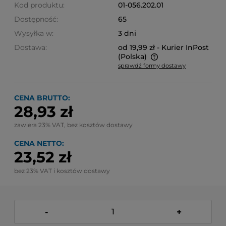
Kod produktu:
01-056.202.01
Dostępność:
65
Wysyłka w:
3 dni
Dostawa:
od 19,99 zł
- Kurier InPost
(Polska)
sprawdź formy dostawy
Cena nie zawiera ewentualnych kosztów płatności
CENA BRUTTO:
28,93 zł
zawiera 23% VAT, bez kosztów dostawy
CENA NETTO:
23,52 zł
bez 23% VAT i kosztów dostawy
-
+