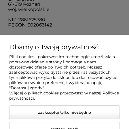
61-619 Poznań
woj. wielkopolskie
NIP: 7861625780
REGON: 302063142
O nas
Dbamy o Twoją prywatność
Pliki cookies i pokrewne im technologie umożliwiają
Obsługa klienta
poprawne działanie strony i pomagają nam
dostosować ofertę do Twoich potrzeb. Możesz
zaakceptować wykorzystanie przez nas wszystkich
Pomoc
tych plików i przejść do sklepu lub dostosować użycie
plików do swoich preferencji, wybierając opcję
"Dostosuj zgody".
Więcej o plikach cookies przeczytasz w naszej Polityce
Moje konto
prywatności.
zaakceptuj tylko niezbędne
dostosuj zgody