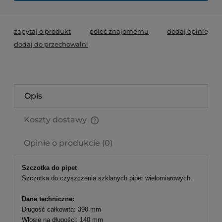
zapytaj o produkt
poleć znajomemu
dodaj opinię
dodaj do przechowalni
Opis
Koszty dostawy
Cena nie zawiera ewentualnych kosztów płatności
Opinie o produkcie (0)
Szczotka do pipet
Szczotka do czyszczenia szklanych pipet wielomiarowych.
Dane techniczne:
Długość całkowita: 390 mm
Włosie na długości: 140 mm